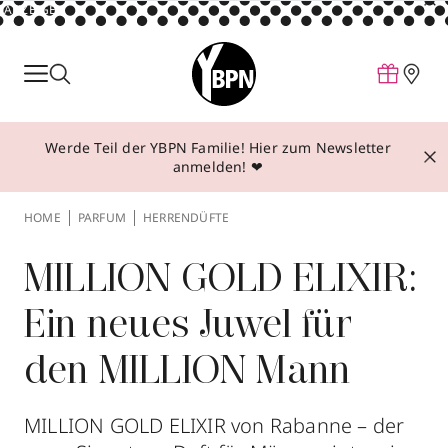
ANZEIGE
Parfum
Make-up
Werde Teil der YBPN Familie! Hier zum Newsletter
Pflege
anmelden! ❤
Behandlungen
HOME
PARFUM
HERRENDÜFTE
Inspiration
Über YBPN
MILLION GOLD ELIXIR:
Ein neues Juwel für
Aktionen
den MILLION Mann
Storefinder
MILLION GOLD ELIXIR von Rabanne – der