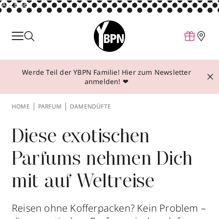
ANZEIGE
Parfum
Make-up
Werde Teil der YBPN Familie! Hier zum Newsletter
Pflege
anmelden! ❤
Behandlungen
HOME
PARFUM
DAMENDÜFTE
Inspiration
Über YBPN
Diese exotischen
Parfums nehmen Dich
Aktionen
mit auf Weltreise
Storefinder
Reisen ohne Kofferpacken? Kein Problem –