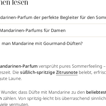
nen lesen
arinen-Parfum der perfekte Begleiter für den So
 Mandarinen-Parfums für Damen
t man Mandarine mit Gourmand-Düften?
andarinen-Parfum
versprüht pures Sommerfeeling –
eszeit. Die
süßlich-spritzige
Zitrusnote
belebt, erfris
gute Laune.
 Wunder, dass Düfte mit Mandarine zu den
beliebtes
en
zählen. Von spritzig-leicht bis überraschend sinnlich
s viele vermuten.