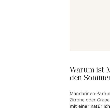
Warum ist M
den Somme
Mandarinen-Parfu
Zitrone
oder Grapef
mit einer natürlic