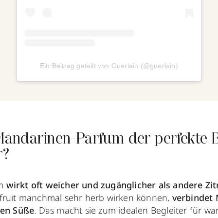
Ein Beitrag geteilt von Guerlain (@guerlain)
andarinen-Parfum der perfekte Be
r?
m
wirkt oft weicher und zugänglicher als andere Zit
ruit manchmal sehr herb wirken können,
verbindet 
hen Süße
. Das macht sie zum idealen Begleiter für w