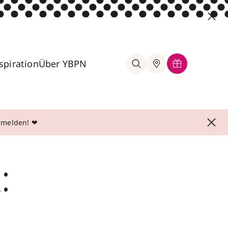
spiration
Über YBPN
anmelden! ❤
: