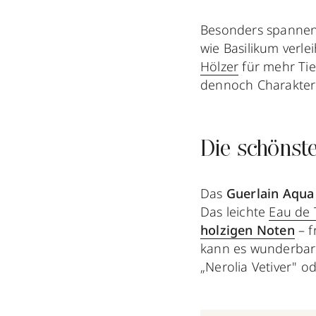
Besonders spannen
wie Basilikum verl
Hölzer
für mehr Tief
dennoch Charakter 
Die schönst
Das
Guerlain Aqua 
Das leichte
Eau de 
holzigen Noten
– f
kann es wunderbar 
„Nerolia Vetiver" o