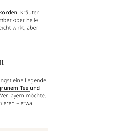
kkorden
. Kräuter
Amber oder helle
icht wirkt, aber
n
ängst eine Legende.
grünem Tee
und
 Wer
layern
möchte,
nieren – etwa