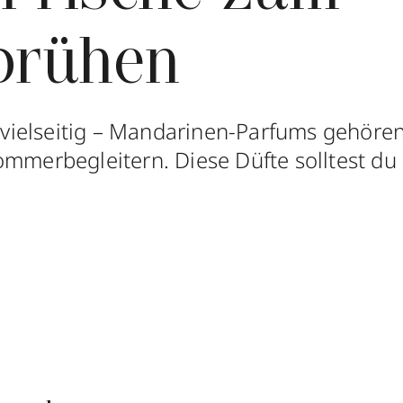
prühen
h, vielseitig – Mandarinen-Parfums gehöre
ommerbegleitern. Diese Düfte solltest du