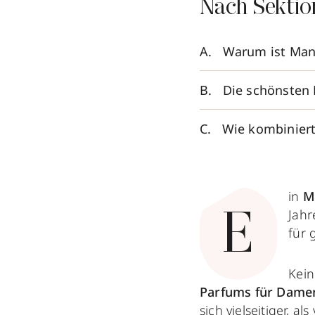
Nach Sektio
Warum ist Mand
Die schönsten
Wie kombinier
in
M
Jahr
E
für 
Kein
Parfums für Dam
sich vielseitiger, al