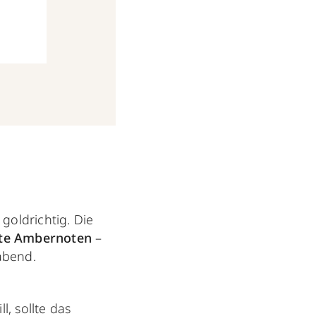
goldrichtig. Die
fte Ambernoten
–
rabend.
, sollte das