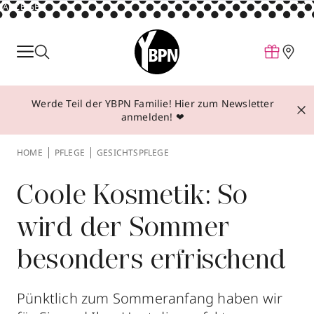
ANZEIGE
Parfum
Make-up
Werde Teil der YBPN Familie! Hier zum Newsletter
Pflege
anmelden! ❤
Behandlungen
HOME
PFLEGE
GESICHTSPFLEGE
Inspiration
Über YBPN
Coole Kosmetik: So
wird der Sommer
Aktionen
besonders erfrischend
Storefinder
Pünktlich zum Sommeranfang haben wir