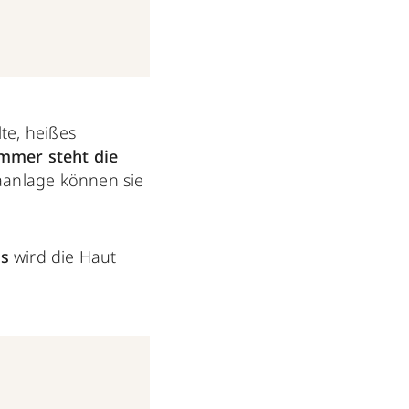
lte, heißes
mmer steht die
maanlage können sie
ps
wird die Haut