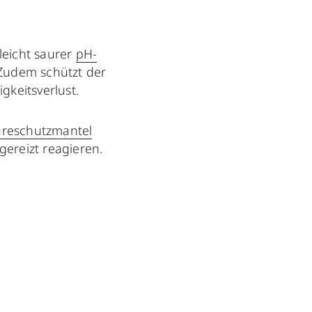
 leicht saurer
pH-
 Zudem schützt der
gkeitsverlust.
reschutzmantel
gereizt reagieren.