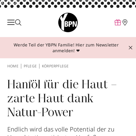
ANZEIGE
Parfum
Make-up
Werde Teil der YBPN Familie! Hier zum Newsletter
Pflege
anmelden! ❤
Behandlungen
HOME
PFLEGE
KÖRPERPFLEGE
Inspiration
Über YBPN
Hanföl für die Haut –
zarte Haut dank
Aktionen
Natur-Power
Storefinder
Endlich wird das volle Potential der zu