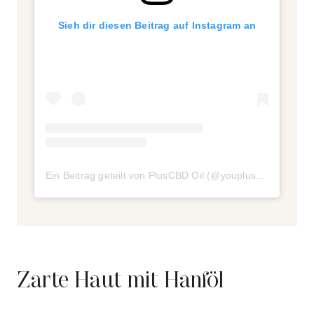
Sieh dir diesen Beitrag auf Instagram an
Ein Beitrag geteilt von PlusCBD Oil (@youpluscbd)
am
Okt
Zarte Haut mit Hanföl