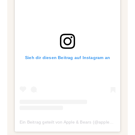
Sieh dir diesen Beitrag auf Instagram an
Ein Beitrag geteilt von Apple & Bears (@appleandbears)
a