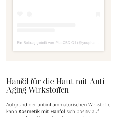
Ein Beitrag geteilt von PlusCBD Oil (@youpluscbd)
am
Jun
Hanföl für die Haut mit Anti-
Aging Wirkstoffen
Aufgrund der antiinflammatorischen Wirkstoffe
kann
Kosmetik mit Hanföl
sich positiv auf