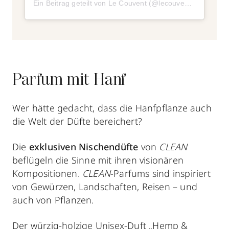
Ein Beitrag geteilt von Le Couvent (@lecouventparfums)
a
Parfum mit Hanf
Wer hätte gedacht, dass die Hanfpflanze auch
die Welt der Düfte bereichert?
Die
exklusiven Nischendüfte
von
CLEAN
beflügeln die Sinne mit ihren visionären
Kompositionen.
CLEAN
-Parfums sind inspiriert
von Gewürzen, Landschaften, Reisen – und
auch von Pflanzen.
Der würzig-holzige Unisex-Duft „Hemp &