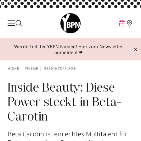
ANZEIGE
Parfum
Make-up
Werde Teil der YBPN Familie! Hier zum Newsletter
Pflege
anmelden! ❤
Behandlungen
HOME
PFLEGE
GESICHTSPFLEGE
Inspiration
Über YBPN
Inside Beauty: Diese
Power steckt in Beta-
Aktionen
Carotin
Storefinder
Beta Carotin ist ein echtes Multitalent für