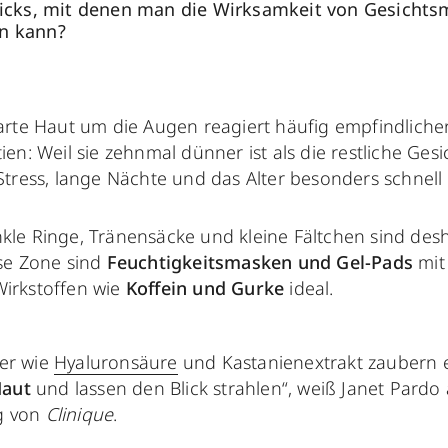
Tricks, mit denen man die Wirksamkeit von Gesicht
en kann?
zarte Haut um die Augen reagiert häufig empfindliche
tien: Weil sie zehnmal dünner ist als die restliche Ges
 Stress, lange Nächte und das Alter besonders schnell 
kle Ringe, Tränensäcke und kleine Fältchen sind des
ese Zone sind
Feuchtigkeitsmasken und Gel-Pads
mit
Wirkstoffen wie
Koffein und Gurke
ideal.
er wie
Hyaluronsäure
und Kastanienextrakt zaubern 
Haut
und lassen den Blick strahlen“, weiß Janet Pardo
g von
Clinique
.