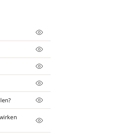
len?
 wirken