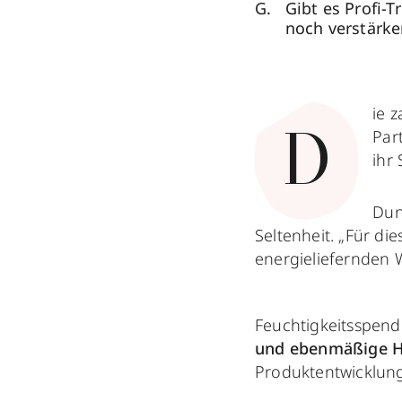
Gibt es Profi-
noch verstärk
ie 
Par
D
ihr
Dun
Seltenheit. „Für di
energieliefernden
Feuchtigkeitsspend
und ebenmäßige 
Produktentwicklun