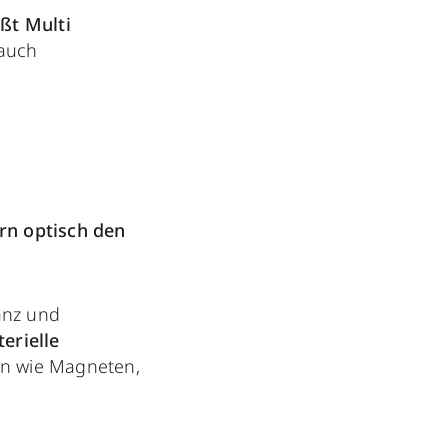
ßt Multi
 auch
irn optisch den
anz und
terielle
ken wie Magneten,