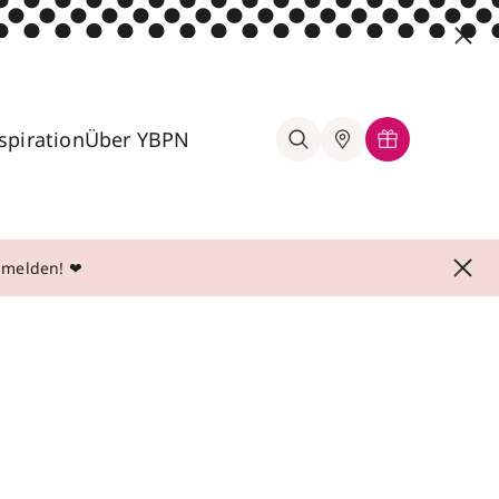
spiration
Über YBPN
anmelden! ❤