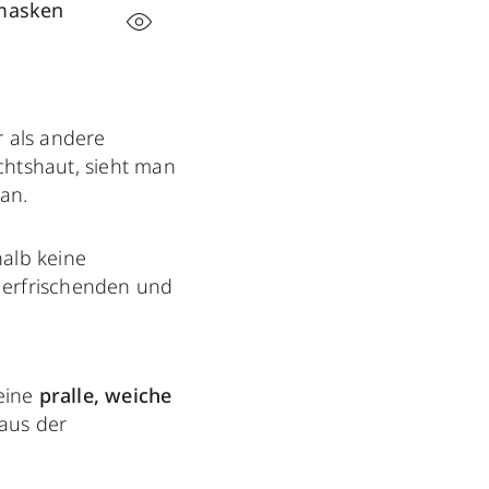
smasken
r als andere
ichtshaut, sieht man
an.
halb keine
 erfrischenden und
eine
pralle, weiche
 aus der