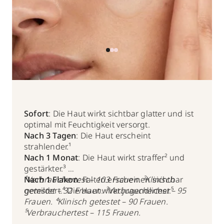
Sofort
: Die Haut wirkt sichtbar glatter und ist
optimal mit Feuchtigkeit versorgt.
Nach 3 Tagen
: Die Haut erscheint
strahlender.¹
Nach 1 Monat
: Die Haut wirkt straffer² und
gestärkter.³
Nach 1 Flakon
¹Verbrauchertest – 103 Frauen. ²Klinisch
: Falten erscheinen sichtbar
gemildert.⁴ Die Haut wirkt jugendlicher.⁵
getestet – 32 Frauen. ³Verbrauchertest – 95
Frauen. ⁴Klinisch getestet – 90 Frauen.
⁵Verbrauchertest – 115 Frauen.