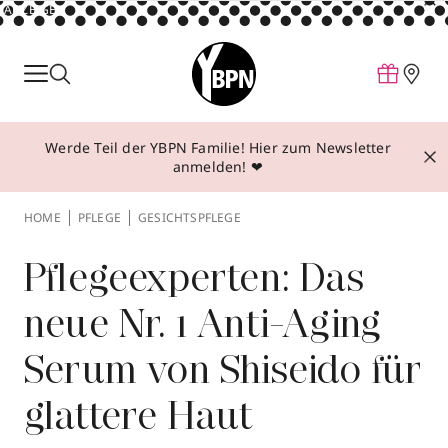
ANZEIGE
Parfum
Make-up
Werde Teil der YBPN Familie! Hier zum Newsletter
Pflege
anmelden! ❤
Behandlungen
HOME
PFLEGE
GESICHTSPFLEGE
Inspiration
Über YBPN
Pflegeexperten: Das
neue Nr. 1 Anti-Aging
Aktionen
Serum von Shiseido für
Storefinder
glattere Haut