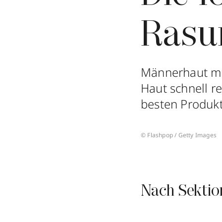
Rasu
Männerhaut mus
Haut schnell r
besten Produkt
© Flashpop / Getty Images
Nach Sektio