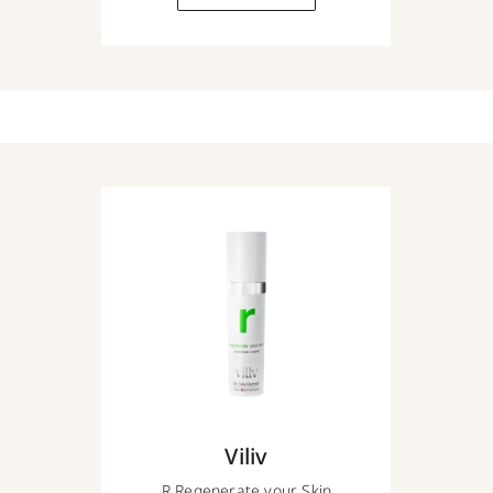
Viliv
R Regenerate your Skin