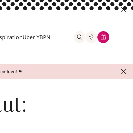
spiration
Über YBPN
anmelden! ❤
ut: