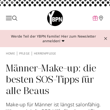
ANZEIGE
Parfum
Make-up
Werde Teil der YBPN Familie! Hier zum Newsletter
Pflege
anmelden! ❤
Behandlungen
HOME
PFLEGE
HERRENPFLEGE
Inspiration
Über YBPN
Männer-Make-up: die
besten SOS-Tipps für
Aktionen
alle Beaus
Storefinder
Make-up für Männer ist längst salonfähig.