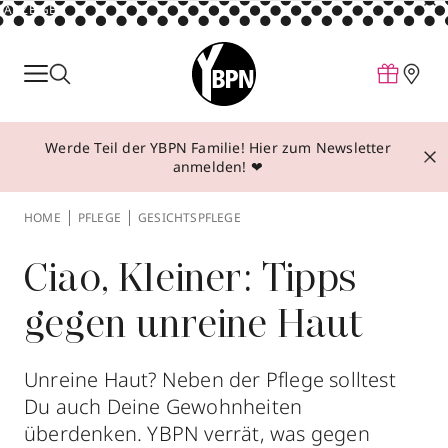
ANZEIGE
Parfum
Make-up
Werde Teil der YBPN Familie! Hier zum Newsletter
Pflege
anmelden! ❤
Behandlungen
HOME
PFLEGE
GESICHTSPFLEGE
Inspiration
Über YBPN
Ciao, Kleiner: Tipps
gegen unreine Haut
Aktionen
Storefinder
Unreine Haut? Neben der Pflege solltest
Du auch Deine Gewohnheiten
überdenken. YBPN verrät, was gegen