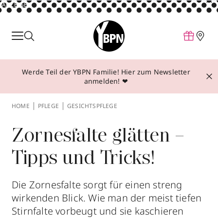
ANZEIGE
Parfum
Make-up
Werde Teil der YBPN Familie! Hier zum Newsletter
Pflege
anmelden! ❤
Behandlungen
HOME
PFLEGE
GESICHTSPFLEGE
Inspiration
Über YBPN
Zornesfalte glätten –
Tipps und Tricks!
Aktionen
Storefinder
Die Zornesfalte sorgt für einen streng
wirkenden Blick. Wie man der meist tiefen
Stirnfalte vorbeugt und sie kaschieren