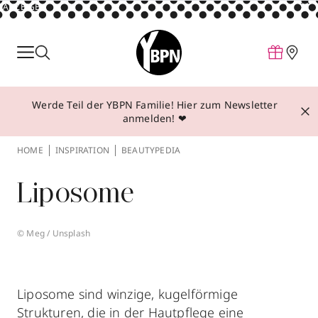
ANZEIGE
Parfum
Make-up
Werde Teil der YBPN Familie! Hier zum Newsletter
Pflege
anmelden! ❤
Behandlungen
HOME
INSPIRATION
BEAUTYPEDIA
Inspiration
Liposome
Über YBPN
© Meg / Unsplash
Aktionen
Storefinder
Liposome sind winzige, kugelförmige
Strukturen, die in der Hautpflege eine