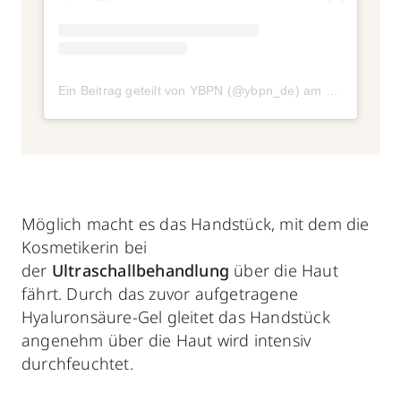
Ein Beitrag geteilt von YBPN (@ybpn_de)
am
Jan 9, 2020
Möglich macht es das Handstück, mit dem die
Kosmetikerin bei
der
Ultraschallbehandlung
über die Haut
fährt. Durch das zuvor aufgetragene
Hyaluronsäure-Gel gleitet das Handstück
angenehm über die Haut wird intensiv
durchfeuchtet.