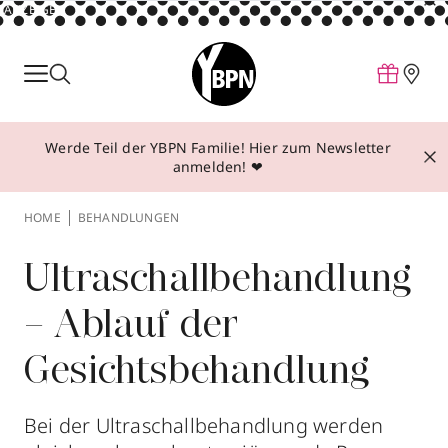
ANZEIGE
Parfum
Make-up
Werde Teil der YBPN Familie! Hier zum Newsletter
Pflege
anmelden! ❤
Behandlungen
HOME
BEHANDLUNGEN
Inspiration
Über YBPN
Ultraschallbehandlung
– Ablauf der
Aktionen
Gesichtsbehandlung
Storefinder
Bei der Ultraschallbehandlung werden