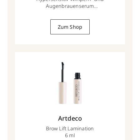
Augenbrauenserum
4 ml
Zum Shop
Artdeco
Brow Lift Lamination
6 ml