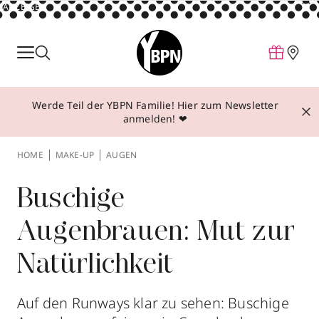
ANZEIGE
Parfum
Make-up
Werde Teil der YBPN Familie! Hier zum Newsletter
Pflege
anmelden! ❤
Behandlungen
HOME
MAKE-UP
AUGEN
Inspiration
Über YBPN
Buschige
Augenbrauen: Mut zur
Aktionen
Natürlichkeit
Storefinder
Auf den Runways klar zu sehen: Buschige