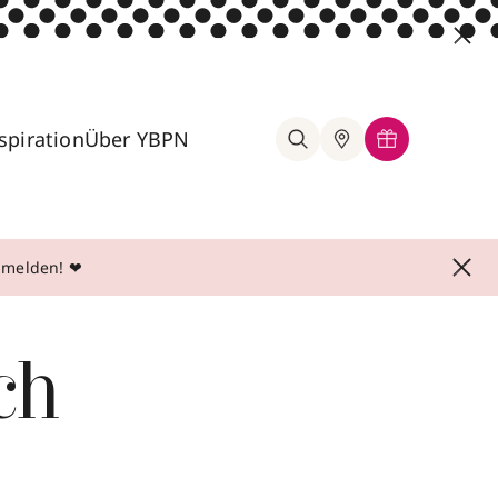
spiration
Über YBPN
anmelden! ❤
ch