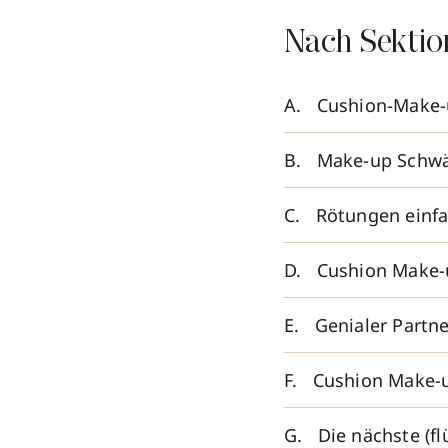
Nach Sektio
Cushion-Make-u
Make-up Schwä
Rötungen einf
Cushion Make-u
Genialer Part
Cushion Make-u
Die nächste (f