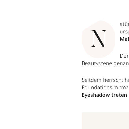
atü
urs
N
Ma
Der
Beautyszene genan
Seitdem herrscht hi
Foundations mitm
Eyeshadow treten 