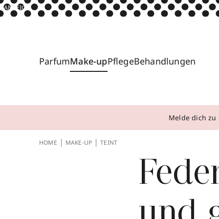
ANZEIGE
Parfum
Make-up
Pflege
Behandlungen
Melde dich zu 
HOME
MAKE-UP
TEINT
Feder
und g