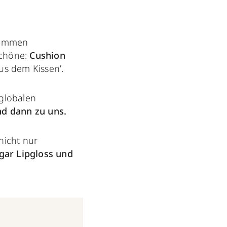
 kommen
schöne:
Cushion
s dem Kissen’.
 globalen
nd dann zu uns.
nicht nur
ogar Lipgloss und