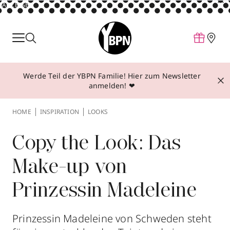
ANZEIGE
Parfum
Make-up
Werde Teil der YBPN Familie! Hier zum Newsletter
Pflege
anmelden! ❤
Behandlungen
HOME
INSPIRATION
LOOKS
Inspiration
Über YBPN
Copy the Look: Das
Make-up von
Aktionen
Prinzessin Madeleine
Storefinder
Prinzessin Madeleine von Schweden steht