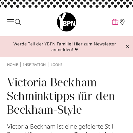
ANZEIGE
Parfum
Make-up
Werde Teil der YBPN Familie! Hier zum Newsletter
Pflege
anmelden! ❤
Behandlungen
HOME
INSPIRATION
LOOKS
Inspiration
Über YBPN
Victoria Beckham –
Schminktipps für den
Aktionen
Beckham-Style
Storefinder
Victoria Beckham ist eine gefeierte Stil-