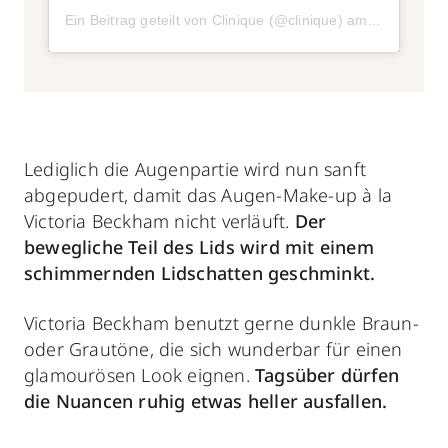
Ein Beitrag geteilt von Clinique (@clinique)
am
Aug 7, 201
Lediglich die Augenpartie wird nun sanft
abgepudert, damit das Augen-Make-up à la
Victoria Beckham nicht verläuft.
Der
bewegliche Teil des Lids wird mit einem
schimmernden Lidschatten geschminkt.
Victoria Beckham benutzt gerne dunkle Braun-
oder Grautöne, die sich wunderbar für einen
glamourösen Look eignen.
Tagsüber dürfen
die Nuancen ruhig etwas heller ausfallen.