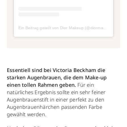
Ein Beitrag geteilt von Dior Makeup (@diormakeup)
am
Ap
Essentiell sind bei Victoria Beckham die
starken Augenbrauen, die dem Make-up
einen tollen Rahmen geben.
Für ein
natürliches Ergebnis sollte ein sehr feiner
Augenbrauenstift in einer perfekt zu den
Augenbrauenhärchen passenden Farbe
gewählt werden.