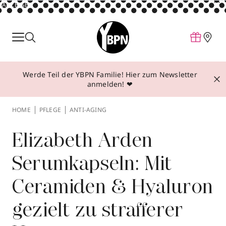
ANZEIGE
Parfum
Make-up
Werde Teil der YBPN Familie! Hier zum Newsletter
Pflege
anmelden! ❤
Behandlungen
HOME
PFLEGE
ANTI-AGING
Inspiration
Über YBPN
Elizabeth Arden
Serumkapseln: Mit
Aktionen
Ceramiden & Hyaluron
Storefinder
gezielt zu strafferer