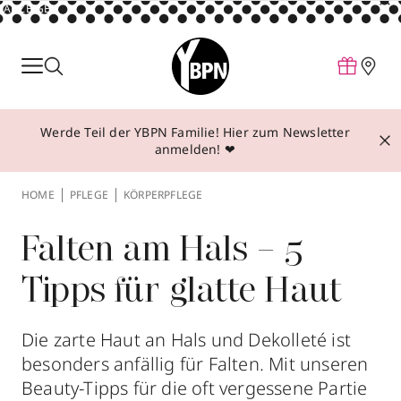
ANZEIGE
Parfum
Make-up
Werde Teil der YBPN Familie! Hier zum Newsletter
Pflege
anmelden! ❤
Behandlungen
HOME
PFLEGE
KÖRPERPFLEGE
Inspiration
Über YBPN
Falten am Hals – 5
Tipps für glatte Haut
Aktionen
Storefinder
Die zarte Haut an Hals und Dekolleté ist
besonders anfällig für Falten. Mit unseren
Beauty-Tipps für die oft vergessene Partie