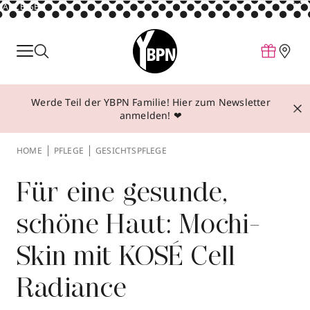
ANZEIGE
Parfum
Make-up
Werde Teil der YBPN Familie! Hier zum Newsletter
Pflege
anmelden! ❤
Behandlungen
HOME
PFLEGE
GESICHTSPFLEGE
Inspiration
Über YBPN
Für eine gesunde,
schöne Haut: Mochi-
Aktionen
Skin mit KOSÉ Cell
Storefinder
Radiance