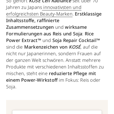
So gehört
KOSÉ Cell Radiance
seit über 70
Jahren zu Japans
innovativsten und
erfolgreichsten Beauty-Marken
.
Erstklassige
Inhaltsstoffe, raffinierte
Zusammensetzungen
und
wirksame
Formulierungen aus Reis und Soja
:
Rice
Power Extract™
und
Soja Repair Cocktail™
sind die
Markenzeichen von
KOSÉ
, auf die
nicht nur Japanerinnen, sondern Frauen auf
der ganzen Welt schwören. Anstatt mehrere
Produkte mit verschiedenen Inhaltsstoffen zu
mischen, steht eine
reduzierte Pflege mit
einem Power-Wirkstoff
im Fokus: Reis oder
Soja.