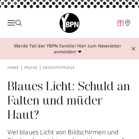
ANZEIGE
Parfum
Make-up
Werde Teil der YBPN Familie! Hier zum Newsletter
Pflege
anmelden! ❤
Behandlungen
HOME
PFLEGE
GESICHTSPFLEGE
Inspiration
Über YBPN
Blaues Licht: Schuld an
Falten und müder
Aktionen
Haut?
Storefinder
Viel blaues Licht von Bildschirmen und