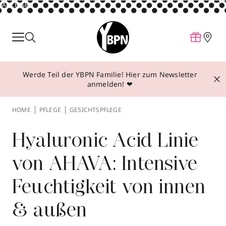
ANZEIGE
Parfum
Make-up
Werde Teil der YBPN Familie! Hier zum Newsletter
Pflege
anmelden! ❤
Behandlungen
HOME
PFLEGE
GESICHTSPFLEGE
Inspiration
Über YBPN
Hyaluronic Acid Linie
von AHAVA: Intensive
Aktionen
Feuchtigkeit von innen
Storefinder
& außen