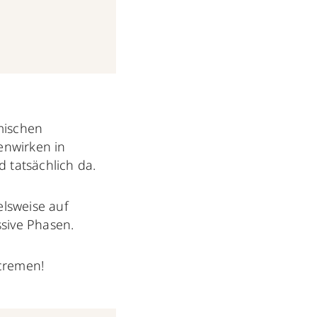
am
Feb 5, 2019 um 10:05 PST
mischen
enwirken in
tatsächlich da.
lsweise auf
sive Phasen.
cremen!