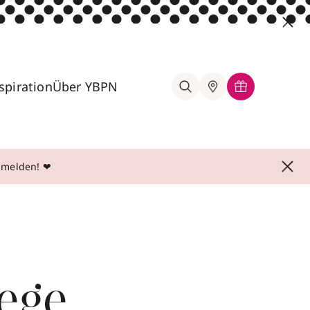
spiration
Über YBPN
anmelden! ❤
lege