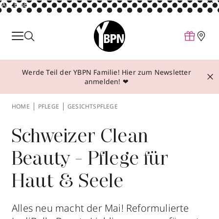
ANZEIGE
Parfum
Make-up
Werde Teil der YBPN Familie! Hier zum Newsletter
Pflege
anmelden! ❤
Behandlungen
HOME
PFLEGE
GESICHTSPFLEGE
Inspiration
Über YBPN
Schweizer Clean
Beauty - Pflege für
Aktionen
Haut & Seele
Storefinder
Alles neu macht der Mai! Reformulierte