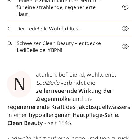
LediBelle Zellaufbauendes Serum –
für eine strahlende, regenerierte
Haut
Der LediBelle Wohlfühltest
Schweizer Clean Beauty – entdecke
LediBelle bei YBPN!
atürlich, befreiend, wohltuend:
N
LediBelle
verbindet die
zellerneuernde Wirkung der
Ziegenmolke
und die
regenerierende Kraft des Jakobsquellwassers
in einer
hypoallergenen Hautpflege-Serie.
Clean Beauty
- seit 1845.
LediBelle
blickt auf eine lange Tradition zurück.