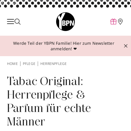
ANZEIGE
Parfum
Make-up
Werde Teil der YBPN Familie! Hier zum Newsletter
Pflege
anmelden! ❤
Behandlungen
HOME
PFLEGE
HERRENPFLEGE
Inspiration
Über YBPN
Tabac Original:
Herrenpflege &
Aktionen
Parfum für echte
Storefinder
Männer