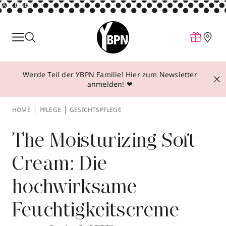
ANZEIGE
Parfum
Make-up
Werde Teil der YBPN Familie! Hier zum Newsletter
Pflege
anmelden! ❤
Behandlungen
HOME
PFLEGE
GESICHTSPFLEGE
Inspiration
Über YBPN
The Moisturizing Soft
Cream: Die
Aktionen
hochwirksame
Storefinder
Feuchtigkeitscreme