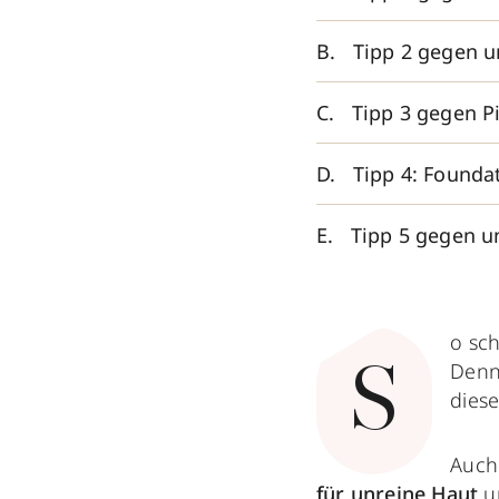
Tipp 2 gegen u
Tipp 3 gegen P
Tipp 4: Founda
Tipp 5 gegen un
o sc
Denn
S
diese
Auch 
für unreine Haut
un