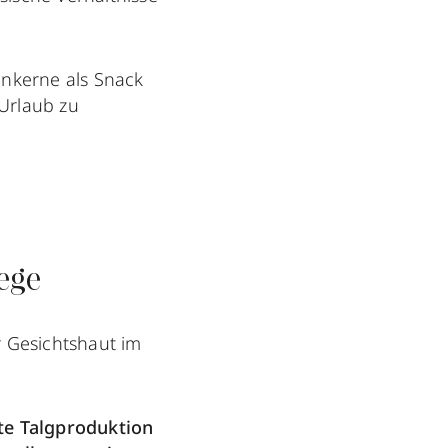
nkerne als Snack
 Urlaub zu
lege
r Gesichtshaut im
te Talgproduktion