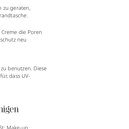
n zu geraten,
trandtasche.
d Creme die Poren
schutz neu
zu benutzen. Diese
für, dass UV-
nigen
ißt: Make-up,