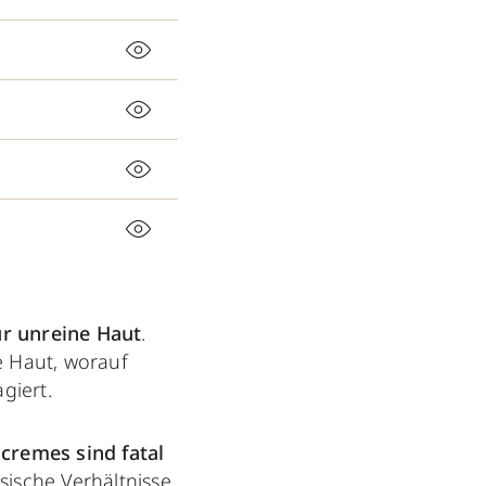
ür unreine Haut
.
e Haut, worauf
giert.
cremes sind fatal
sische Verhältnisse