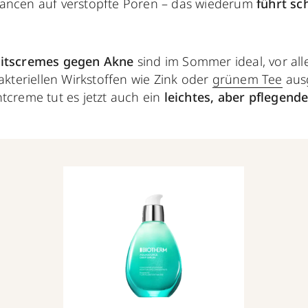
ancen auf verstopfte Poren – das wiederum
führt sc
eitscremes gegen Akne
sind im Sommer ideal, vor all
bakteriellen Wirkstoffen wie Zink oder
grünem Tee
ausg
tcreme tut es jetzt auch ein
leichtes, aber pflegend