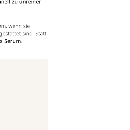
hnell zu unreiner
em, wenn sie
estattet sind. Statt
es Serum
.