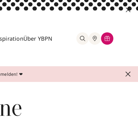
spiration
Über YBPN
anmelden! ❤
ine