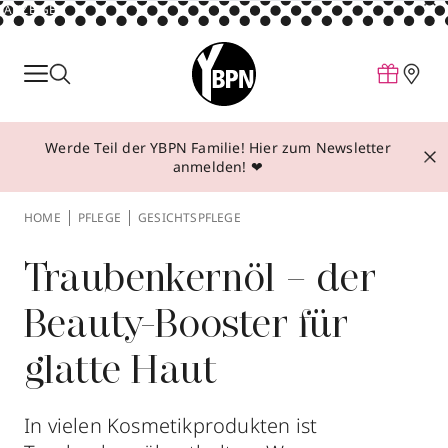
ANZEIGE
Parfum
Make-up
Werde Teil der YBPN Familie! Hier zum Newsletter
Pflege
anmelden! ❤
Behandlungen
HOME
PFLEGE
GESICHTSPFLEGE
Inspiration
Über YBPN
Traubenkernöl – der
Beauty-Booster für
Aktionen
glatte Haut
Storefinder
In vielen Kosmetikprodukten ist