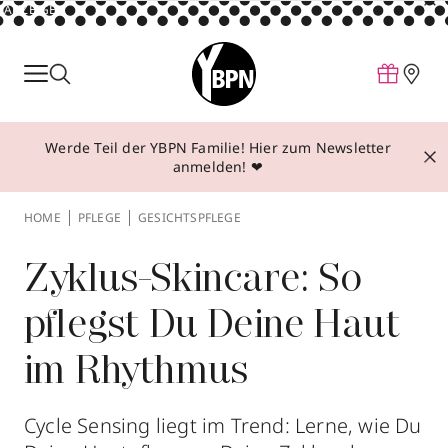
ANZEIGE
Parfum
Make-up
Werde Teil der YBPN Familie! Hier zum Newsletter
Pflege
anmelden! ❤
Behandlungen
HOME
PFLEGE
GESICHTSPFLEGE
Inspiration
Über YBPN
Zyklus-Skincare: So
pflegst Du Deine Haut
Aktionen
im Rhythmus
Storefinder
Cycle Sensing liegt im Trend: Lerne, wie Du