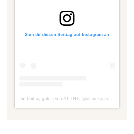
Sieh dir diesen Beitrag auf Instagram an
Ein Beitrag geteilt von Λ L I N E (@aline.kaplan)
am
Aug 18