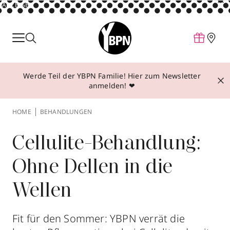
ANZEIGE
Parfum
Make-up
Werde Teil der YBPN Familie! Hier zum Newsletter
Pflege
anmelden! ❤
Behandlungen
HOME
BEHANDLUNGEN
Inspiration
Über YBPN
Cellulite-Behandlung:
Ohne Dellen in die
Aktionen
Wellen
Storefinder
Fit für den Sommer: YBPN verrät die