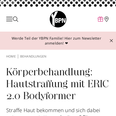
ANZEIGE
Parfum
Make-up
Werde Teil der YBPN Familie! Hier zum Newsletter
Pflege
anmelden! ❤
Behandlungen
HOME
BEHANDLUNGEN
Inspiration
Über YBPN
Körperbehandlung:
Hautstraffung mit ERIC
Aktionen
2.0 Bodyformer
Storefinder
Straffe Haut bekommen und sich dabei