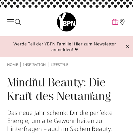
ANZEIGE
Parfum
Make-up
Werde Teil der YBPN Familie! Hier zum Newsletter
Pflege
anmelden! ❤
Behandlungen
HOME
INSPIRATION
LIFESTYLE
Inspiration
Über YBPN
Mindful Beauty: Die
Kraft des Neuanfang
Aktionen
Storefinder
Das neue Jahr schenkt Dir die perfekte
Energie, um alte Gewohnheiten zu
hinterfragen – auch in Sachen Beauty.