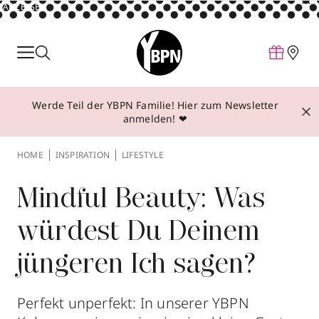
ANZEIGE
Parfum
Make-up
Werde Teil der YBPN Familie! Hier zum Newsletter
Pflege
anmelden! ❤
Behandlungen
HOME
INSPIRATION
LIFESTYLE
Inspiration
Über YBPN
Mindful Beauty: Was
würdest Du Deinem
Aktionen
jüngeren Ich sagen?
Storefinder
Perfekt unperfekt: In unserer YBPN