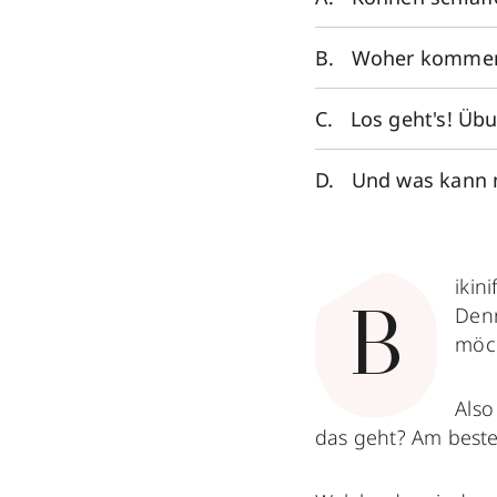
Woher kommen 
Los geht's! Üb
Und was kann 
ikin
Denn
B
möch
Also
das geht? Am best