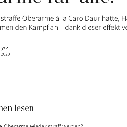
straffe Oberarme à la Caro Daur hätte, 
men den Kampf an – dank dieser effekti
rycz
 2023
nen lesen
e Oberarme wieder straff werden?