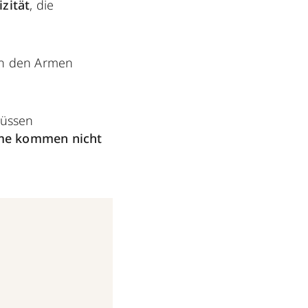
izität
, die
an den Armen
müssen
rme kommen nicht