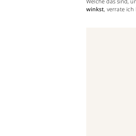
Welche das sind, u
winkst
, verrate ich