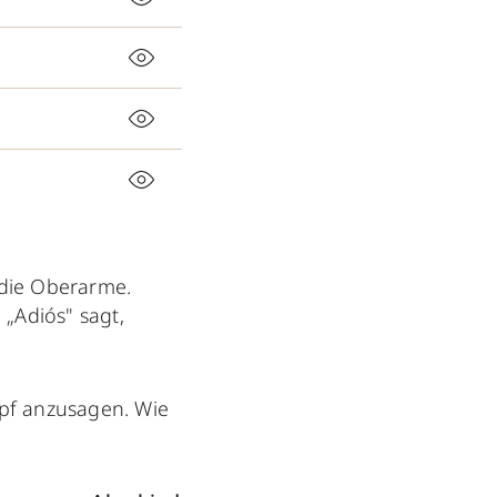
 die Oberarme.
„Adiós" sagt,
pf anzusagen. Wie