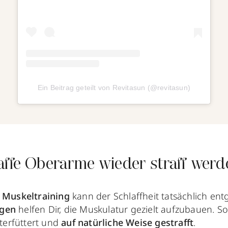
Ein Beitrag geteilt von Revitasun (@revitasun)
affe Oberarme wieder straff werd
:
Muskeltraining
kann der Schlaffheit tatsächlich en
ngen
helfen Dir, die Muskulatur gezielt aufzubauen. So
erfüttert und
auf natürliche Weise gestrafft
.