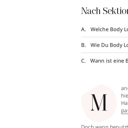
Nach Sektio
Welche Body L
Wie Du Body Lo
Wann ist eine 
an
hie
M
Ha
pa
Doch wann benutzt 