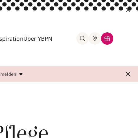
spiration
Über YBPN
anmelden! ❤
flege