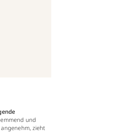
gende
shemmend und
angenehm, zieht