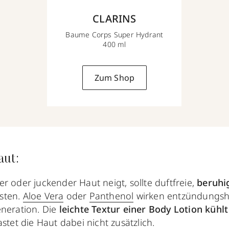
CLARINS
Baume Corps Super Hydrant
400 ml
Zum Shop
aut:
r oder juckender Haut neigt, sollte duftfreie,
beruhi
esten.
Aloe Vera
oder
Panthenol
wirken entzündung
neration. Die
leichte Textur einer Body Lotion kühlt
stet die Haut dabei nicht zusätzlich.