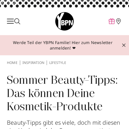
ANZEIGE
Parfum
Make-up
Werde Teil der YBPN Familie! Hier zum Newsletter
Pflege
anmelden! ❤
Behandlungen
HOME
INSPIRATION
LIFESTYLE
Inspiration
Über YBPN
Sommer Beauty-Tipps:
Das können Deine
Aktionen
Kosmetik-Produkte
Storefinder
Beauty-Tipps gibt es viele, doch mit diesen