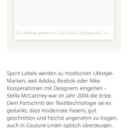
Ein Beitrag geteilt von Gigi Hadid (@gigihadid)
am
Feb 3, 2
Sport-Labels werden zu modischen Lifestyle-
Marken, weil Adidas, Reebok oder Nike
Kooperationen mit Designern eingehen –
Stella McCartney war im Jahr 2004 die Erste.
Dem Fortschritt der Textiltechnologie sei es
gedankt, dass modernste Fasern, gut
geschnitten und höchst angenehm zu tragen,
auch in Couture-Linien optisch überzeugen.