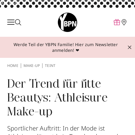
ANZEIGE
Parfum
Make-up
Werde Teil der YBPN Familie! Hier zum Newsletter
Pflege
anmelden! ❤
Behandlungen
HOME
MAKE-UP
TEINT
Inspiration
Über YBPN
Der Trend für fitte
Beautys: Athleisure
Aktionen
Make-up
Storefinder
Sportlicher Auftritt: In der Mode ist