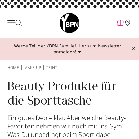
ANZEIGE
Parfum
Make-up
Werde Teil der YBPN Familie! Hier zum Newsletter
Pflege
anmelden! ❤
Behandlungen
HOME
MAKE-UP
TEINT
Inspiration
Über YBPN
Beauty-Produkte für
die Sporttasche
Aktionen
Storefinder
Ein gutes Deo – klar. Aber welche Beauty-
Favoriten nehmen wir noch mit ins Gym?
Was Du unbedingt beim Sport dabei