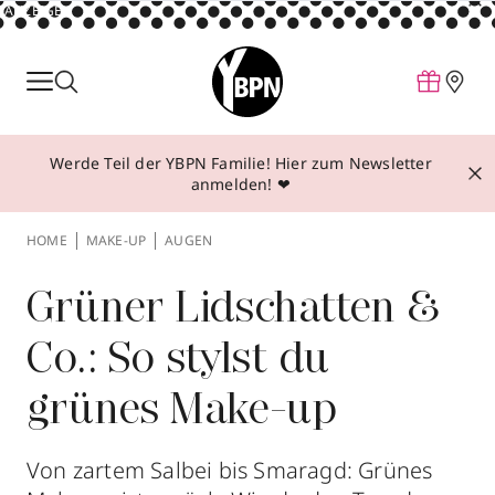
ANZEIGE
Parfum
Make-up
Werde Teil der YBPN Familie! Hier zum Newsletter
Pflege
anmelden! ❤
Behandlungen
HOME
MAKE-UP
AUGEN
Inspiration
Über YBPN
Grüner Lidschatten &
Co.: So stylst du
Aktionen
grünes Make-up
Storefinder
Von zartem Salbei bis Smaragd: Grünes