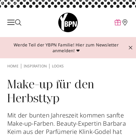
ANZEIGE
Parfum
Make-up
Werde Teil der YBPN Familie! Hier zum Newsletter
Pflege
anmelden! ❤
Behandlungen
HOME
INSPIRATION
LOOKS
Inspiration
Über YBPN
Make-up für den
Herbsttyp
Aktionen
Storefinder
Mit der bunten Jahreszeit kommen sanfte
Make-up-Farben. Beauty-Expertin Barbara
Keim aus der Parfümerie Klink-Godel hat