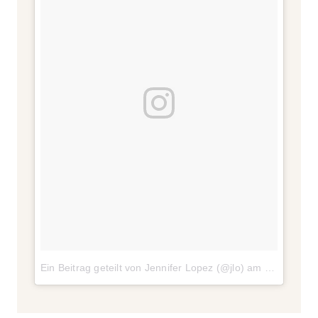
Ein Beitrag geteilt von Jennifer Lopez (@jlo)
am
21. Aug 20