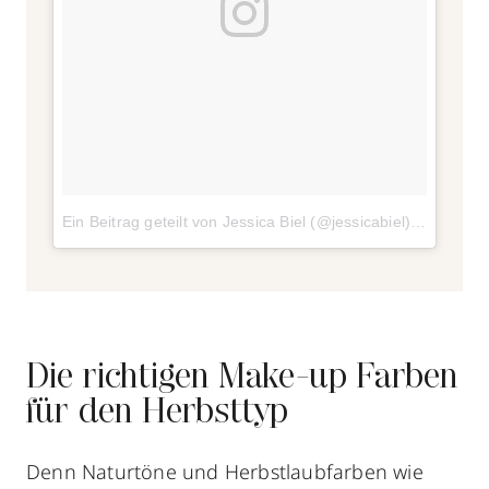
Ein Beitrag geteilt von Jessica Biel (@jessicabiel)
am
12. Ju
Die richtigen Make-up Farben
für den Herbsttyp
Denn Naturtöne und Herbstlaubfarben wie