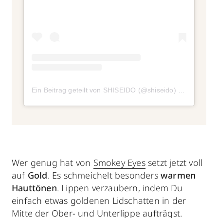
Ein Beitrag geteilt von SHISEIDO (@shiseido)
am
Dez 15,
Wer genug hat von
Smokey Eyes
setzt jetzt voll
auf
Gold
. Es schmeichelt besonders
warmen
Hauttönen
. Lippen verzaubern, indem Du
einfach etwas goldenen Lidschatten in der
Mitte der Ober- und Unterlippe aufträgst.