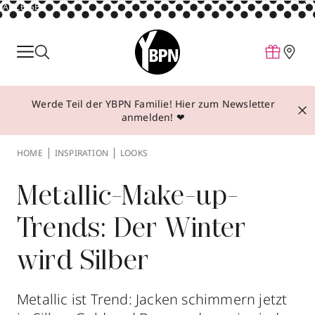
ANZEIGE
Parfum
Make-up
Werde Teil der YBPN Familie! Hier zum Newsletter
Pflege
anmelden! ❤
Behandlungen
HOME
INSPIRATION
LOOKS
Inspiration
Über YBPN
Metallic-Make-up-
Trends: Der Winter
Aktionen
wird Silber
Storefinder
Metallic ist Trend: Jacken schimmern jetzt