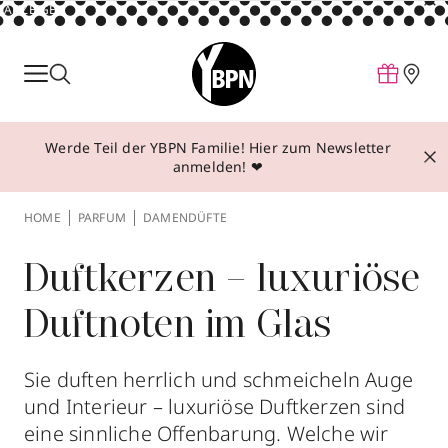
ANZEIGE
Parfum
Make-up
Werde Teil der YBPN Familie! Hier zum Newsletter
Pflege
anmelden! ❤
Behandlungen
HOME
PARFUM
DAMENDÜFTE
Inspiration
Über YBPN
Duftkerzen – luxuriöse
Duftnoten im Glas
Aktionen
Storefinder
Sie duften herrlich und schmeicheln Auge
und Interieur – luxuriöse Duftkerzen sind
eine sinnliche Offenbarung. Welche wir