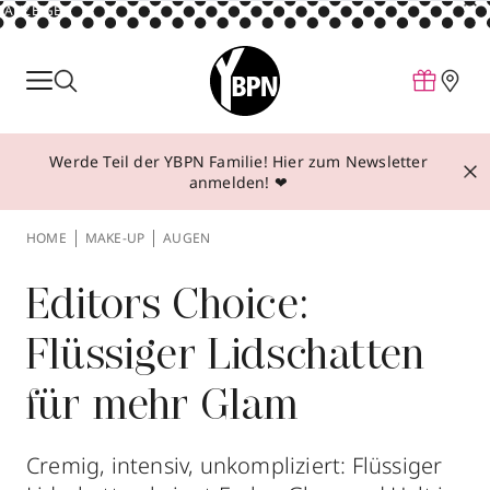
ANZEIGE
Parfum
Make-up
Werde Teil der YBPN Familie! Hier zum Newsletter
Pflege
anmelden! ❤
Behandlungen
HOME
MAKE-UP
AUGEN
Inspiration
Über YBPN
Editors Choice:
Flüssiger Lidschatten
Aktionen
für mehr Glam
Storefinder
Cremig, intensiv, unkompliziert: Flüssiger