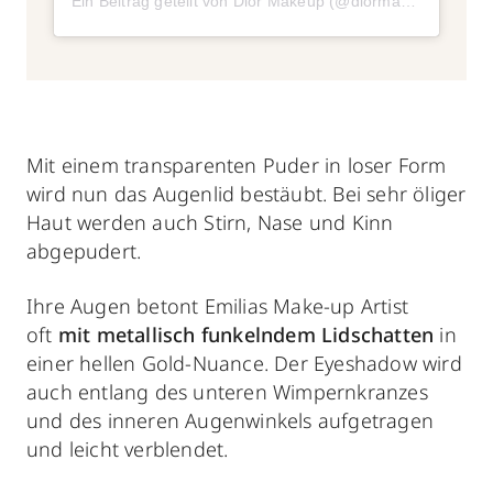
Ein Beitrag geteilt von Dior Makeup (@diormakeup)
am
Mä
Mit einem transparenten Puder in loser Form
wird nun das Augenlid bestäubt. Bei sehr öliger
Haut werden auch Stirn, Nase und Kinn
abgepudert.
Ihre Augen betont Emilias Make-up Artist
oft
mit metallisch funkelndem Lidschatten
in
einer hellen Gold-Nuance. Der Eyeshadow wird
auch entlang des unteren Wimpernkranzes
und des inneren Augenwinkels aufgetragen
und leicht verblendet.