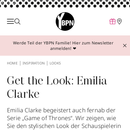
ANZEIGE
Parfum
Make-up
Werde Teil der YBPN Familie! Hier zum Newsletter
Pflege
anmelden! ❤
Behandlungen
HOME
INSPIRATION
LOOKS
Inspiration
Über YBPN
Get the Look: Emilia
Clarke
Aktionen
Storefinder
Emilia Clarke begeistert auch fernab der
Serie „Game of Thrones“. Wir zeigen, wie
Sie den stylischen Look der Schauspielerin