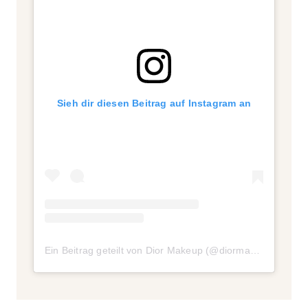
Sieh dir diesen Beitrag auf Instagram an
Ein Beitrag geteilt von Dior Makeup (@diormakeup)
am
Ja