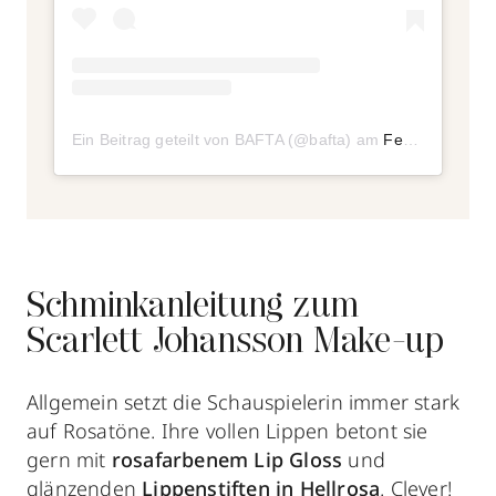
Ein Beitrag geteilt von BAFTA (@bafta)
am
Feb 9, 2020 um 8:45 PST
Schminkanleitung zum
Scarlett Johansson Make-up
Allgemein setzt die Schauspielerin immer stark
auf Rosatöne. Ihre vollen Lippen betont sie
gern mit
rosafarbenem Lip Gloss
und
glänzenden
Lippenstiften in Hellrosa
. Clever!