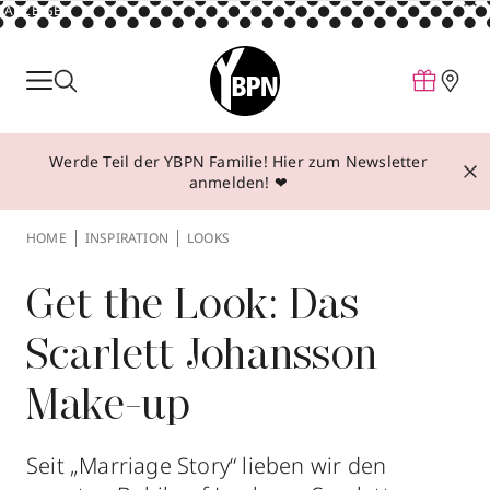
ANZEIGE
Parfum
Make-up
Werde Teil der YBPN Familie! Hier zum Newsletter
Pflege
anmelden! ❤
Behandlungen
HOME
INSPIRATION
LOOKS
Inspiration
Über YBPN
Get the Look: Das
Scarlett Johansson
Aktionen
Make-up
Storefinder
Seit „Marriage Story“ lieben wir den