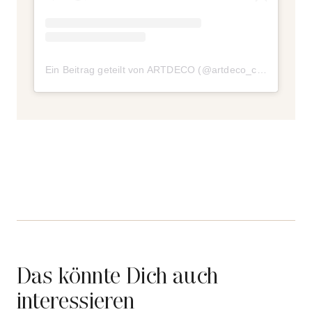
Ein Beitrag geteilt von ARTDECO (@artdeco_cosmetics)
a
Das könnte Dich auch
interessieren