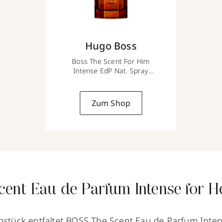
Hugo Boss
Boss The Scent For Him
Intense EdP Nat. Spray
50 ml
Zum Shop
ent Eau de Parfum Intense for H
enstück entfaltet BOSS The Scent Eau de Parfum Inten