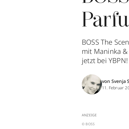
Parf
BOSS The Scent
mit Maninka & 
jetzt bei YBPN!
von Svenja 
11. Februar 2
ANZEIGE
© BOSS