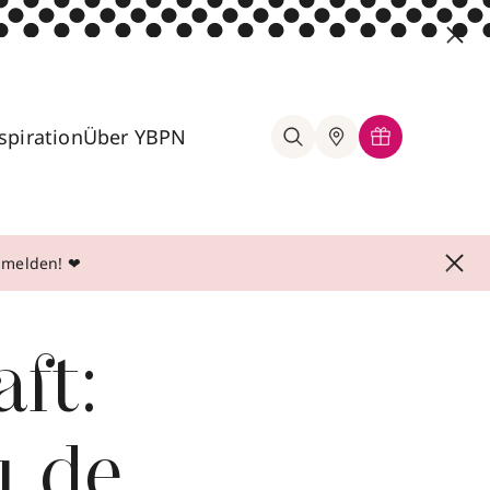
spiration
Über YBPN
anmelden! ❤
ft:
u de