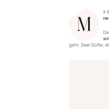
it
ne
M
Da
si
geht. Zwei Düfte, 