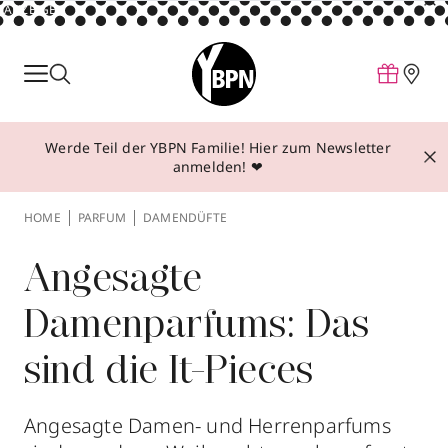
ANZEIGE
Parfum
Make-up
Werde Teil der YBPN Familie! Hier zum Newsletter
Pflege
anmelden! ❤
Behandlungen
HOME
PARFUM
DAMENDÜFTE
Inspiration
Über YBPN
Angesagte
Damenparfums: Das
Aktionen
sind die It-Pieces
Storefinder
Angesagte Damen- und Herrenparfums