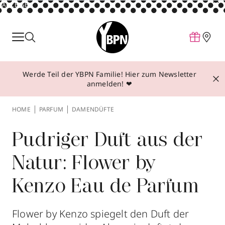
ANZEIGE
Parfum
Make-up
Werde Teil der YBPN Familie! Hier zum Newsletter
Pflege
anmelden! ❤
Behandlungen
HOME
PARFUM
DAMENDÜFTE
Inspiration
Über YBPN
Pudriger Duft aus der
Natur: Flower by
Aktionen
Kenzo Eau de Parfum
Storefinder
Flower by Kenzo spiegelt den Duft der